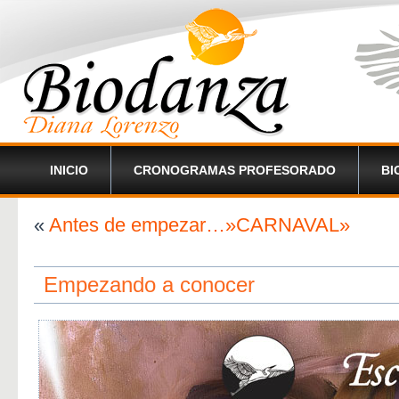
INICIO
CRONOGRAMAS PROFESORADO
BI
«
Antes de empezar…»CARNAVAL»
Empezando a conocer